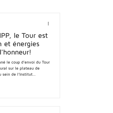
IPP, le Tour est
n et énergies
l'honneur!
nné le coup d’envoi du Tour
ural sur le plateau de
 sein de l’Institut
te première étape a permis
e que peut être
rsqu’il est pensé comme un
: une station accessible,
orne de recharge, mais
cessaire pour connecter les