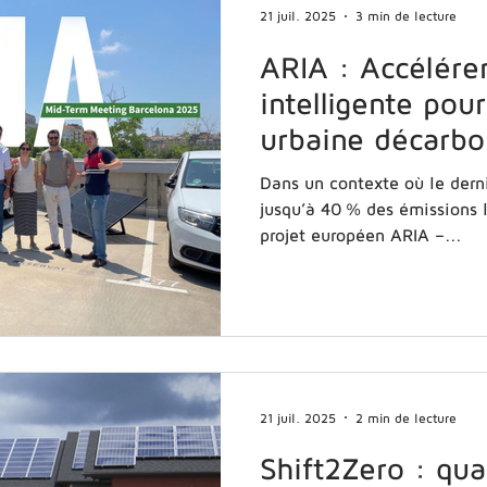
usages, l’éne
21 juil. 2025
3 min de lecture
ARIA : Accélérer
intelligente pou
urbaine décarb
Dans un contexte où le dernier kil
jusqu’à 40 % des émissions l
projet européen ARIA –...
21 juil. 2025
2 min de lecture
Shift2Zero : qu