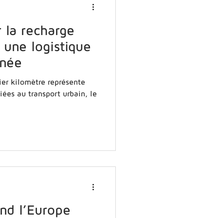
 la recharge
r une logistique
onée
omètre représente
iées au transport urbain, le
and l’Europe