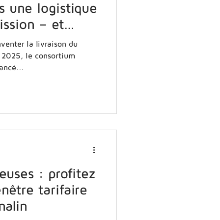
s une logistique
ssion – et
tie !
venter la livraison du
et 2025, le consortium
t lancé...
uses : profitez
nêtre tarifaire
malin