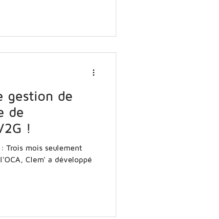
e gestion de
e de
 V2G !
ar l'OCA, Clem' a développé