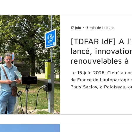
17 juin
3 min de lecture
[TDFAR IdF] A l'
lancé, innovatio
renouvelables à 
Le 15 juin 2026, Clem’ a do
de France de l’autopartage r
Paris-Saclay, à Palaiseau, au
Polytechnique de Paris. Cet
de présenter concrètement c
l’autopartage électrique lo
service public de proximité 
une voiture partagée, une b
aussi toute l’intelligence né