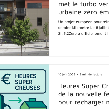
met le turbo ver
urbaine zéro émi
Clem’ en fait par
Un projet européen pour réin
dernier kilomètre Le 8 juill
Shift2Zero a officiellemen
10 juin 2025
2 min de lecture
Heures Super Cre
de la nouvelle fe
pour recharger 