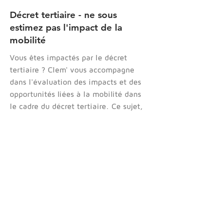
Décret tertiaire - ne sous
estimez pas l'impact de la
mobilité
Vous êtes impactés par le décret
tertiaire ? Clem' vous accompagne
dans l'évaluation des impacts et des
opportunités liées à la mobilité dans
le cadre du décret tertiaire. Ce sujet,
souvent méconnu des cabinets de
conseil traditionnels, est celui où
nous apportons notre expertise pour
transformer cette obligation en
avantage compétitif pour votre
entreprise.