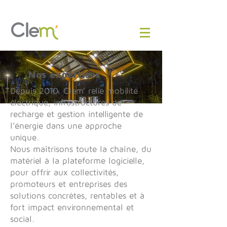
Nos expertises
Depuis 2010, Clem’ relie mobilité
électrique, infrastructures de
recharge et gestion intelligente de
l’énergie dans une approche
unique.
Nous maîtrisons toute la chaîne, du
matériel à la plateforme logicielle,
pour offrir aux collectivités,
promoteurs et entreprises des
solutions concrètes, rentables et à
fort impact environnemental et
social.