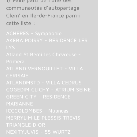
1/ Faire parti de l'une des
communautés d'autopartage
Clem' en Ile-de-France parmi
cette liste :
ACHERES - Symphonie
AKERA POISSY - RESIDENCE LES
LYS
Atland St Remi les Chevreuse -
Primera
ATLAND VERNOUILLET - VILLA
CERISAIE
ATLANDMSTD - VILLA CEDRUS
COGEDIM CLICHY - ATRIUM SEINE
GREEN CITY - RESIDENCE
MARIANNE
ICCCOLOMBES - Nuances
MERRYLIM LE PLESSIS TREVIS -
TRIANGLE D OR
NEXITYJUVIS - 55 WURTZ