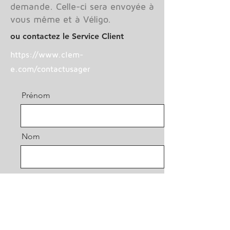
demande. Celle-ci sera envoyée à
vous même et à Véligo.
ou contactez le Service Client
https://www.clem-
e.com/contactusager
Prénom
Nom
Email
Message