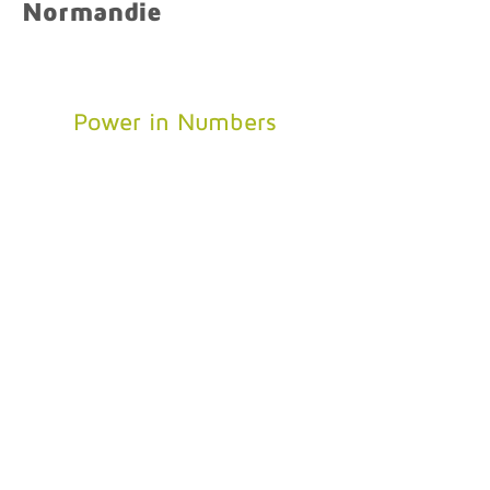
Normandie
Power in Numbers
Tinchebray Bocage
(Auto-Free)• 📅 18
juin • 🕐 10h00