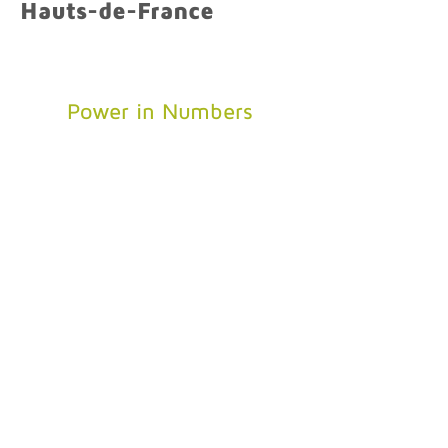
Hauts-de-France
Power in Numbers
Commune de
Margny-sur-Matz•
📅 19 juin • 🕐
10h00