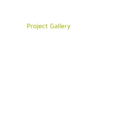
Project Gallery
Previous
Next
Qui sommes nous
Solutions
Nos références
Actualités
Engagement carbone
Mentions légales
(​ECGT-ready) Impact