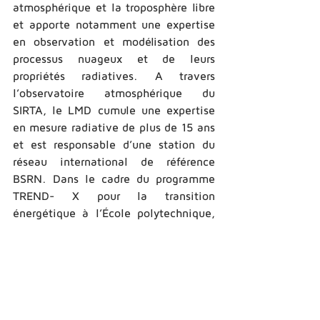
atmosphérique et la troposphère libre 
et apporte notamment une expertise 
en observation et modélisation des 
processus nuageux et de leurs 
propriétés radiatives. A travers 
l’observatoire atmosphérique du 
SIRTA, le LMD cumule une expertise 
en mesure radiative de plus de 15 ans 
et est responsable d’une station du 
réseau international de référence 
BSRN. Dans le cadre du programme 
TREND-­ X pour la transition 
énergétique à l’École polytechnique, 
il participe à l’évaluation de la 
performance des panneaux 
photovoltaïques en conditions réelles 
(3 bancs de tests existent au SIRTA 
depuis 4 ans) et aussi à l’analyse de 
la consommation électrique des 