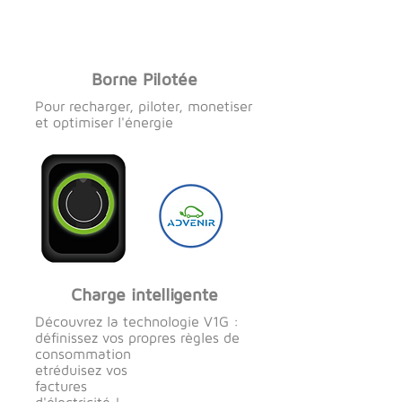
partenaire unique de la charge
au partage
Borne Pilotée
Pour recharger, piloter, monetiser
et optimiser l'énergie
Charge intelligente
Découvrez la technologie V1G :
définissez vos propres règles de
consommation
etréduisez vos
factures