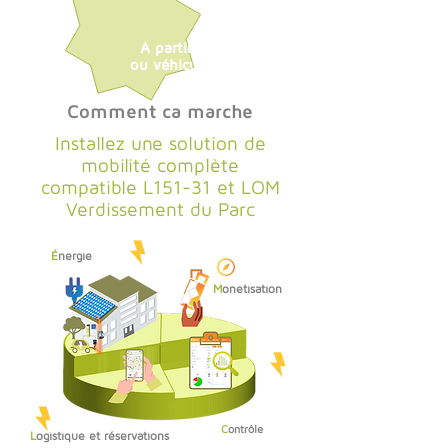
A partir de 1 borne
ou véhicule électrique
Comment ca marche
Installez une solution de
mobilité complète
compatible L151-31 et LOM
Verdissement du Parc
É
nergie
M
onetisation
C
ontrôle
L
ogistique et réservations