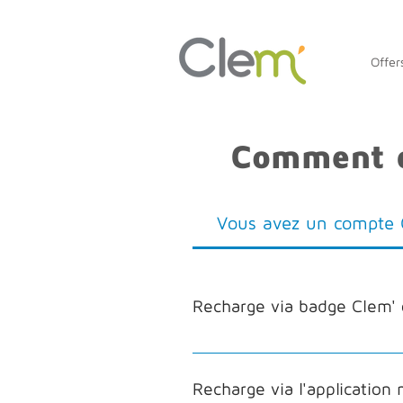
Offer
Comment c
Vous avez un compte 
Recharge via badge Clem' 
Pour charger le véhicule :
déverrouille. Branchez vot
Recharge via l'application 
de la borne se verrouille 