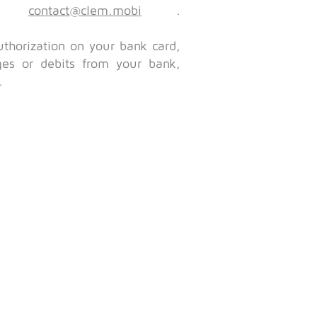
at
contact@clem.mobi
.
uthorization on your bank card,
ges or debits from your bank,
.
Contact-us
Join us