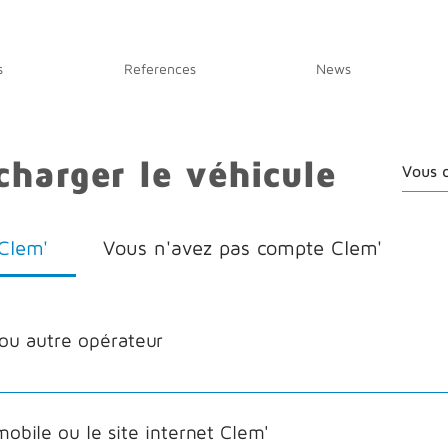
s
References
News
harger le véhicule
Clem'
Vous n'avez pas compte Clem'
ou autre opérateur
 Passez le badge Clem sur le lecteur de la borne, la
re câble à la borne puis à votre voiture. Fermez la 
mobile ou le site internet Clem'
pour éviter tout vol de câble. Pour récupérer votre 