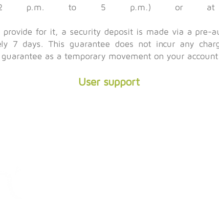
m 2 p.m. to 5 p.m.) or 
provide for it, a security deposit is made via a pre-a
tely 7 days. This guarantee does not incur any char
 guarantee as a temporary movement on your account
User support
Confidentiality
About us
Carbon footprint
Solutions
References
Legal notice