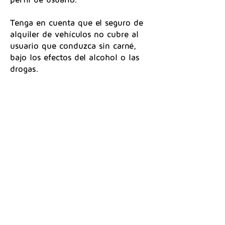
Tenga en cuenta que el seguro de
alquiler de vehículos no cubre al
usuario que conduzca sin carné,
bajo los efectos del alcohol o las
drogas.
Compromiso n°4
Cuido de mi comunidad
Verifico que el vehículo está
cargando antes de salir de la
estación. De lo contrario, me
expongo a un cargo de desde 35 €
y mas y, en caso de reincidencia, a
una suspensión definitiva del
servicio. Como parte de mi
comunidad, si veo un incidente en
la estación (vehículo mal