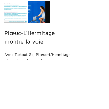
Plœuc-L’Hermitage 
montre la voie
Avec Tartout Go, Plœuc-L’Hermitage 
démontre qu’un service 
d’autopartage peut trouver sa place 
en ruralité lorsqu’il répond à de vrais 
besoins.
Moins de dépendance à la voiture 
individuelle, plus de mobilité pour les 
habitants, une énergie produite 
localement : l’étape bretonne du 
Tour de France de l’Autopartage 